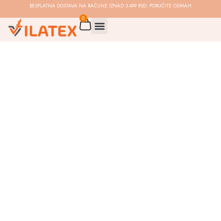
BESPLATNA DOSTAVA NA RAČUNE IZNAD 3.499 RSD. PORUČITE ODMAH
0
KAKO IZABRATI DUŠEK –
SMERNICE IZ NAŠEG UGLA
Pročitaj više