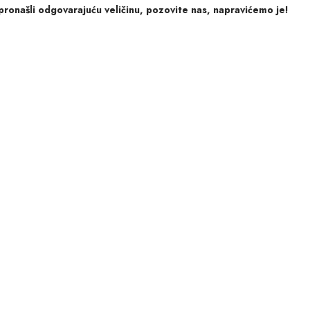
ronašli odgovarajuću veličinu, pozovite nas, napravićemo je!
ajuću dimenziju
 vama je da
praviti!