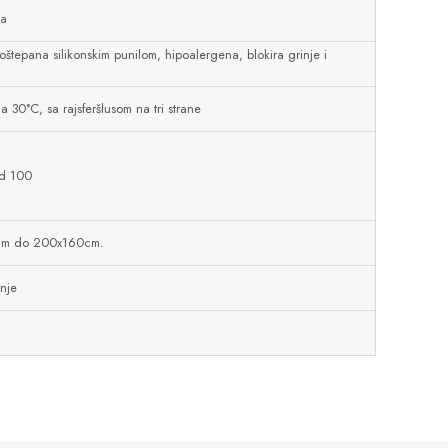
na
oštepana silikonskim punilom, hipoalergena, blokira grinje i
a 30°C, sa rajsferšlusom na tri strane
rd 100
cm do 200x160cm.
nje