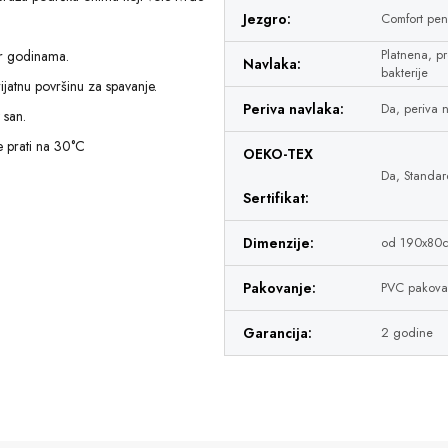
Jezgro:
Comfort pe
or godinama.
Platnena, pr
Navlaka:
bakterije
jatnu površinu za spavanje.
Periva navlaka:
Da, periva n
 san.
se prati na 30°C
OEKO-TEX
Da, Standa
Sertifikat:
Dimenzije:
od 190x80
Pakovanje:
PVC pakova
Garancija:
2 godine