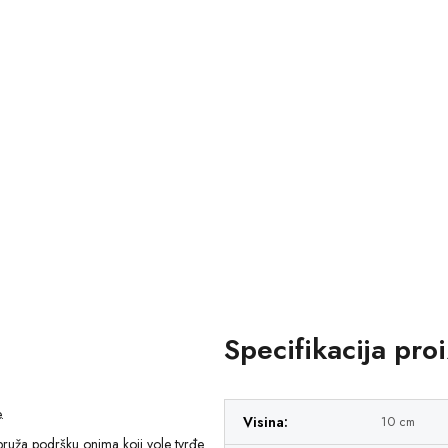
Specifikacija pro
.
Visina:
10 cm
pruža podršku onima koji vole tvrđe