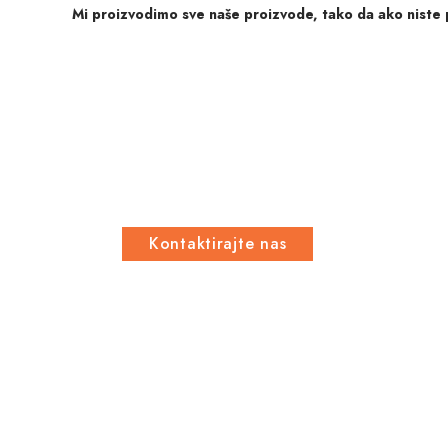
Mi proizvodimo sve naše proizvode, tako da ako niste p
Niste pronašli odgovar
dušeka? Ne brinite, na
poručite, mi ćemo je na
Kontaktirajte nas