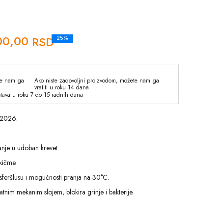
00,00
RSD
25%
Ako niste zadovoljni proizvodom, možete nam ga
vratiti u roku 14 dana
tava u roku 7 do 15 radnih dana
.2026.
nje u udoban krevet.
 kičme.
jsferšlusu i mogućnosti pranja na 30°C.
tnim mekanim slojem, blokira grinje i bakterije.