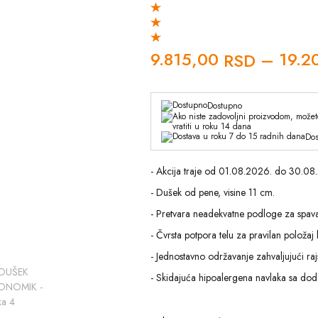
9.815,00
–
19.2
RSD
Dostupno
Dos
- Akcija traje od 01.08.2026. do 30.08
- Dušek od pene, visine 11 cm.
- Pretvara neadekvatne podloge za spava
- Čvrsta potpora telu za pravilan položaj
- Jednostavno održavanje zahvaljujući ra
- Skidajuća hipoalergena navlaka sa doda