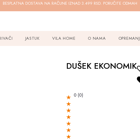
BESPLATNA DOSTAVA NA RAČUNE IZNAD 3.499 RSD. PORUČITE ODMAH
RIVAČI
JASTUK
VILA HOME
O NAMA
OPREMANJ
DUŠEK EKONOMIK
0
(0)