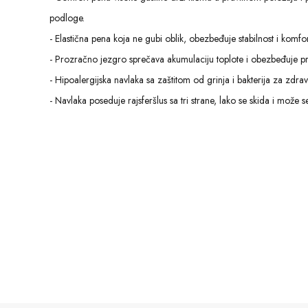
podloge.
- Elastična pena koja ne gubi oblik, obezbeđuje stabilnost i komf
- Prozračno jezgro sprečava akumulaciju toplote i obezbeđuje pri
- Hipoalergijska navlaka sa zaštitom od grinja i bakterija za zdrav
- Navlaka poseduje rajsferšlus sa tri strane, lako se skida i može 