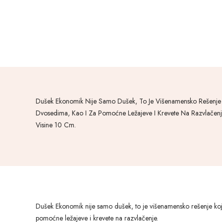
Dušek Ekonomik Nije Samo Dušek, To Je Višenamensko Rešenje 
Dvosedima, Kao I Za Pomoćne Ležajeve I Krevete Na Razvlačen
Visine 10 Cm.
Dušek Ekonomik nije samo dušek, to je višenamensko rešenje koj
pomoćne ležajeve i krevete na razvlačenje.