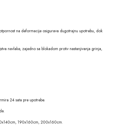
a otpornost na deformacije osigurava dugotrajnu upotrebu, dok
stva navlake, zajedno sa blokadom protiv nastanjivanja grinja,
ormira 24 sata pre upotrebe.
da.
0x140cm, 190x160cm, 200x160cm.