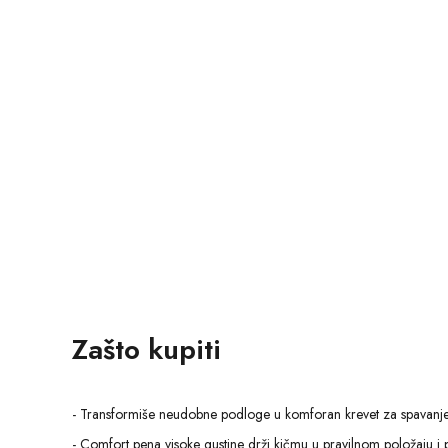
Zašto kupiti
- Transformiše neudobne podloge u komforan krevet za spavanje
- Comfort pena visoke gustine drži kičmu u pravilnom položaju i 