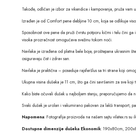
Takođe, odličan je izbor za vikendice i kampovanja, pruža vam 
Izrađen je od Comfort pene debljine 10 cm, koja se odlikuje vis
Sposobnost ove pene da pruži čvrstu potporu kičmi i telu čini g
visoka prozračnost omogućava svežinu tokom noći.
Navlaka je izrađena od platna bele boje, proštepana ukrasnim štep
osiguravaju čist i zdrav san.
Navlaka je praktična – poseduje rajsferšlus sa tri strane koji om
Ukupna visina dušeka je 11 cm, što ga čini savršenim za sve koji 
Kako biste očuvali dušek u najboljem stanju, preporučujemo da n
Svaki dušek je urolan i vakumirano pakovan za lakši transport, pa
Napomena
: Fotografije proizvoda na našem sajtu vilatex.rs su 
Dostupne dimenzije dušeka Ekonomik
: 190x80cm, 200