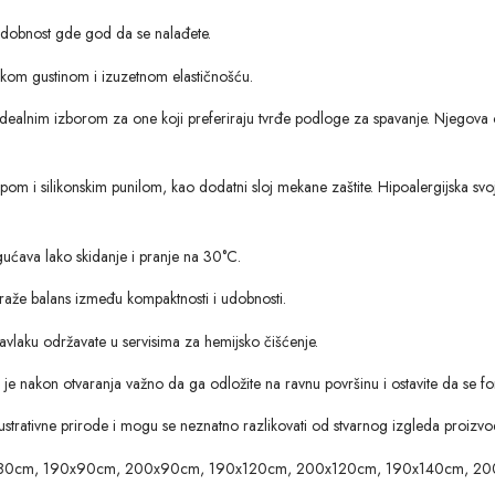
udobnost gde god da se nalađete.
okom gustinom i izuzetnom elastičnošću.
a idealnim izborom za one koji preferiraju tvrđe podloge za spavanje. Njegov
om i silikonskim punilom, kao dodatni sloj mekane zaštite. Hipoalergijska svoj
ogućava lako skidanje i pranje na 30°C.
traže balans između kompaktnosti i udobnosti.
avlaku održavate u servisima za hemijsko čišćenje.
 je nakon otvaranja važno da ga odložite na ravnu površinu i ostavite da se f
ilustrativne prirode i mogu se neznatno razlikovati od stvarnog izgleda proizvo
x80cm, 190x90cm, 200x90cm, 190x120cm, 200x120cm, 190x140cm, 20