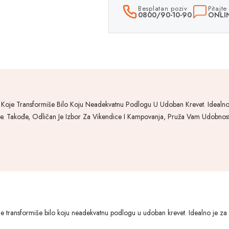
Besplatan poziv
Pitajt
0800/90-10-90
ONLI
Koje Transformiše Bilo Koju Neadekvatnu Podlogu U Udoban Krevet. Idealn
je. Takođe, Odličan Je Izbor Za Vikendice I Kampovanja, Pruža Vam Udob
e transformiše bilo koju neadekvatnu podlogu u udoban krevet. Idealno je za