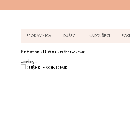
PRODAVNICA
DUŠECI
NADDUŠECI
POK
Početna
Dušek
/
/ DUŠEK EKONOMIK
Loading...