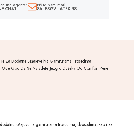
e online agenta:
Pišite nam mail:
NE CHAT
SALES@VILATEX.RS
o Je Za Dodatne Ležajeve Na Garniturama Trosedima,
nost Gde God Da Se Nalađete. Jezgro Dušeka Od Comfort Pene
 dodatne ležajeve na garniturama trosedima, dvosedima, kao i za