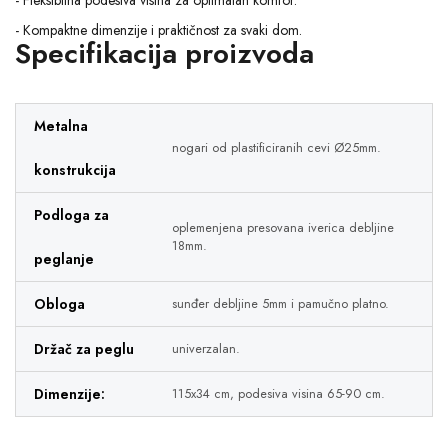
- Fleksibilna podesiva visina za optimalan komfor.
- Kompaktne dimenzije i praktičnost za svaki dom.
Specifikacija proizvoda
Metalna
nogari od plastificiranih cevi Ø25mm.
konstrukcija
Podloga za
oplemenjena presovana iverica debljine
18mm.
peglanje
Obloga
sunđer debljine 5mm i pamučno platno.
Držač za peglu
univerzalan.
Dimenzije:
115x34 cm, podesiva visina 65-90 cm.