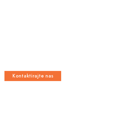
Niste pronašli odgovarajuću
dimenziju dušeka? Ne
brinite, na vama je da
poručite, mi ćemo je
napraviti!
Kontaktirajte nas