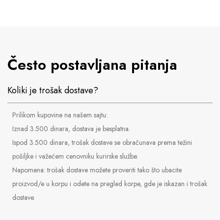
Često postavljana pitanja
Koliki je trošak dostave?
Prilikom kupovine na našem sajtu:
Iznad 3.500 dinara, dostava je besplatna.
Ispod 3.500 dinara, trošak dostave se obračunava prema težini
pošiljke i važećem cenovniku kurirske službe.
Napomena: trošak dostave možete proveriti tako što ubacite
proizvod/e u korpu i odete na pregled korpe, gde je iskazan i trošak
dostave.