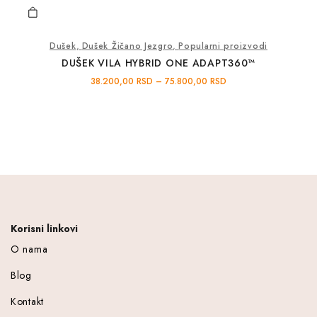
Dušek
,
Dušek Žičano Jezgro
,
Popularni proizvodi
DUŠEK VILA HYBRID ONE ADAPT360™
38.200,00
RSD
–
75.800,00
RSD
Korisni linkovi
O nama
Blog
Kontakt