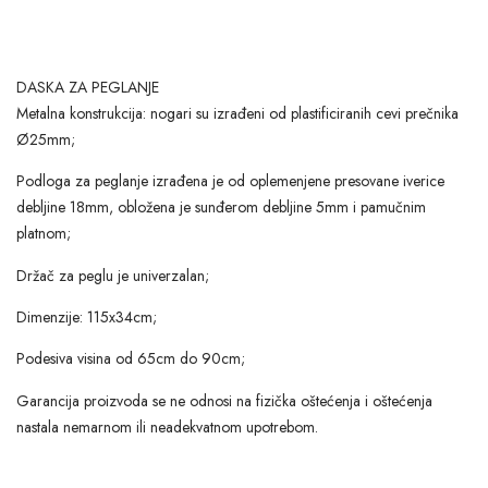
DASKA ZA PEGLANJE
Metalna konstrukcija: nogari su izrađeni od plastificiranih cevi prečnika
Ø25mm;
Podloga za peglanje izrađena je od oplemenjene presovane iverice
debljine 18mm, obložena je sunđerom debljine 5mm i pamučnim
platnom;
Držač za peglu je univerzalan;
Dimenzije: 115x34cm;
Podesiva visina od 65cm do 90cm;
Garancija proizvoda se ne odnosi na fizička oštećenja i oštećenja
nastala nemarnom ili neadekvatnom upotrebom.