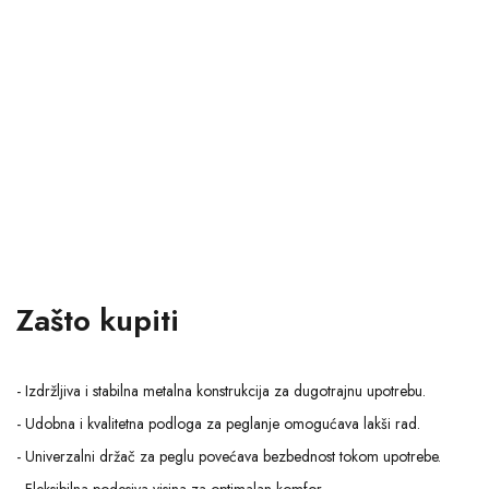
Zašto kupiti
- Izdržljiva i stabilna metalna konstrukcija za dugotrajnu upotrebu.
- Udobna i kvalitetna podloga za peglanje omogućava lakši rad.
- Univerzalni držač za peglu povećava bezbednost tokom upotrebe.