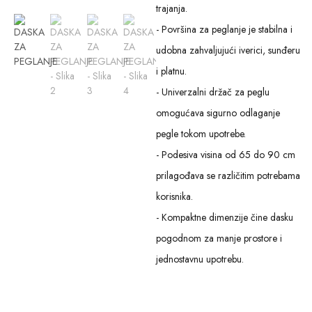
trajanja.
- Površina za peglanje je stabilna i
udobna zahvaljujući iverici, sunđeru
i platnu.
- Univerzalni držač za peglu
omogućava sigurno odlaganje
pegle tokom upotrebe.
- Podesiva visina od 65 do 90 cm
prilagođava se različitim potrebama
korisnika.
- Kompaktne dimenzije čine dasku
pogodnom za manje prostore i
jednostavnu upotrebu.