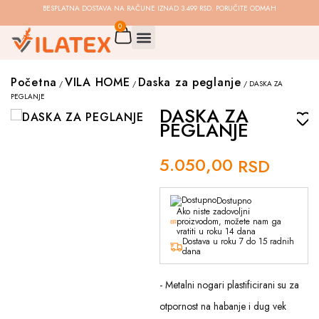
BESPLATNA DOSTAVA NA RAČUNE IZNAD 3.499 RSD. PORUČITE ODMAH
0
Početna
VILA HOME
Daska za peglanje
/
/
/ DASKA ZA
PEGLANJE
DASKA ZA
PEGLANJE
5.050,00
RSD
Dostupno
Ako niste zadovoljni
proizvodom, možete nam ga
vratiti u roku 14 dana
Dostava u roku 7 do 15 radnih
dana
- Metalni nogari plastificirani su za
otpornost na habanje i dug vek