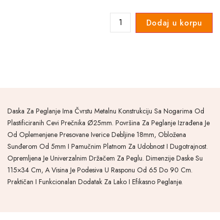
Dodaj u korpu
Daska Za Peglanje Ima Čvrstu Metalnu Konstrukciju Sa Nogarima Od
Plastificiranih Cevi Prečnika Ø25mm. Površina Za Peglanje Izrađena Je
Od Oplemenjene Presovane Iverice Debljine 18mm, Obložena
Sunđerom Od 5mm I Pamučnim Platnom Za Udobnost I Dugotrajnost.
Opremljena Je Univerzalnim Držačem Za Peglu. Dimenzije Daske Su
115×34 Cm, A Visina Je Podesiva U Rasponu Od 65 Do 90 Cm.
Praktičan I Funkcionalan Dodatak Za Lako I Efikasno Peglanje.