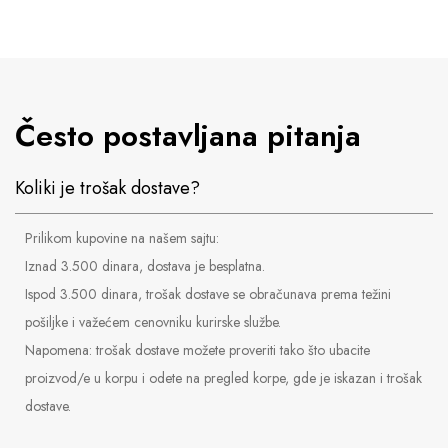
Često postavljana pitanja
Koliki je trošak dostave?
Prilikom kupovine na našem sajtu:
Iznad 3.500 dinara, dostava je besplatna.
Ispod 3.500 dinara, trošak dostave se obračunava prema težini
pošiljke i važećem cenovniku kurirske službe.
Napomena: trošak dostave možete proveriti tako što ubacite
proizvod/e u korpu i odete na pregled korpe, gde je iskazan i trošak
dostave.