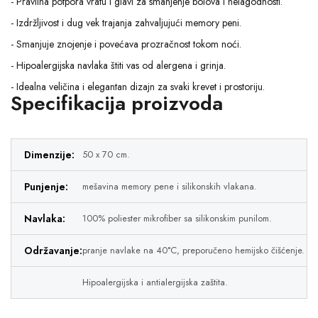
- Pravilna potpora vratu i glavi za smanjenje bolova i nelagodnosti.
- Izdržljivost i dug vek trajanja zahvaljujući memory peni.
- Smanjuje znojenje i povećava prozračnost tokom noći.
- Hipoalergijska navlaka štiti vas od alergena i grinja.
- Idealna veličina i elegantan dizajn za svaki krevet i prostoriju.
Specifikacija proizvoda
Dimenzije:
50 x 70 cm.
Punjenje:
mešavina memory pene i silikonskih vlakana.
Navlaka:
100% poliester mikrofiber sa silikonskim punilom.
Održavanje:
pranje navlake na 40°C, preporučeno hemijsko čišćenje.
Hipoalergijska i antialergijska zaštita.