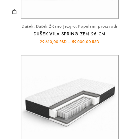
Dušek
,
Dušek Žičano Jezgro
,
Popularni proizvodi
DUŠEK VILA SPRING ZEN 26 CM
29.610,00
RSD
–
59.000,00
RSD