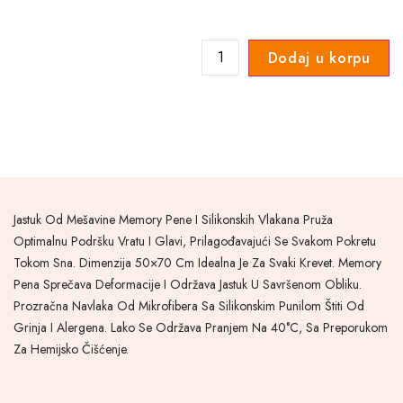
Dodaj u korpu
Jastuk Od Mešavine Memory Pene I Silikonskih Vlakana Pruža
Optimalnu Podršku Vratu I Glavi, Prilagođavajući Se Svakom Pokretu
Tokom Sna. Dimenzija 50×70 Cm Idealna Je Za Svaki Krevet. Memory
Pena Sprečava Deformacije I Održava Jastuk U Savršenom Obliku.
Prozračna Navlaka Od Mikrofibera Sa Silikonskim Punilom Štiti Od
Grinja I Alergena. Lako Se Održava Pranjem Na 40°C, Sa Preporukom
Za Hemijsko Čišćenje.