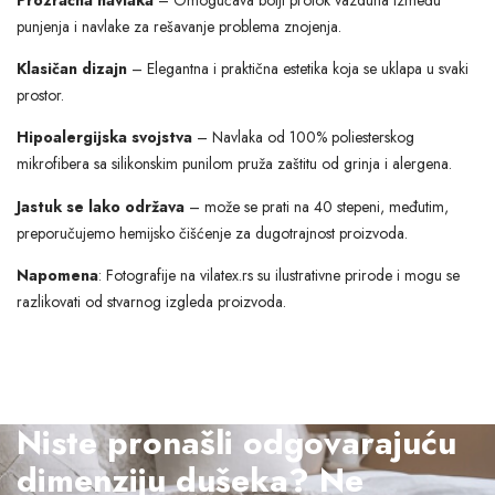
punjenja i navlake za rešavanje problema znojenja.
Klasičan dizajn
– Elegantna i praktična estetika koja se uklapa u svaki
prostor.
Hipoalergijska svojstva
– Navlaka od 100% poliesterskog
mikrofibera sa silikonskim punilom pruža zaštitu od grinja i alergena.
Jastuk se lako održava
– može se prati na 40 stepeni, međutim,
preporučujemo hemijsko čišćenje za dugotrajnost proizvoda.
Napomena
: Fotografije na vilatex.rs su ilustrativne prirode i mogu se
razlikovati od stvarnog izgleda proizvoda.
Niste pronašli odgovarajuću
dimenziju dušeka? Ne