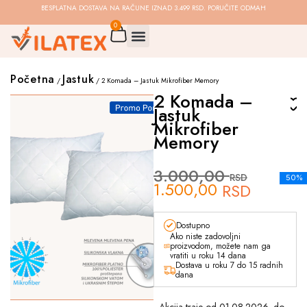
BESPLATNA DOSTAVA NA RAČUNE IZNAD 3.499 RSD. PORUČITE ODMAH
0
Početna
Jastuk
/
/ 2 Komada – Jastuk Mikrofiber Memory
2 Komada –
Jastuk
Mikrofiber
Memory
3.000,00
RSD
50%
1.500,00
RSD
Dostupno
Ako niste zadovoljni
proizvodom, možete nam ga
vratiti u roku 14 dana
Dostava u roku 7 do 15 radnih
dana
- Akcija traje od 01.08.2026. do