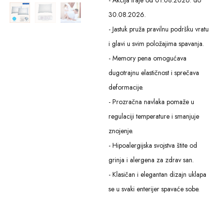
30.08.2026.
- Jastuk pruža pravilnu podršku vratu
i glavi u svim položajima spavanja.
- Memory pena omogućava
dugotrajnu elastičnost i sprečava
deformacije.
- Prozračna navlaka pomaže u
regulaciji temperature i smanjuje
znojenje.
- Hipoalergijska svojstva štite od
grinja i alergena za zdrav san.
- Klasičan i elegantan dizajn uklapa
se u svaki enterijer spavaće sobe.