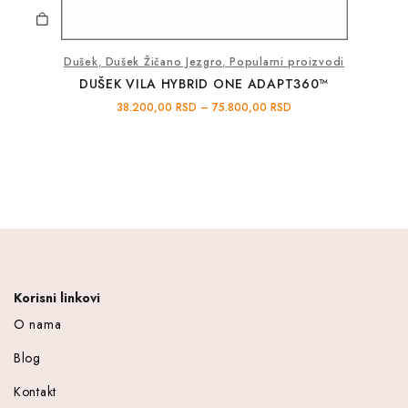
Dušek
,
Dušek Žičano Jezgro
,
Popularni proizvodi
DUŠEK VILA HYBRID ONE ADAPT360™
38.200,00
RSD
–
75.800,00
RSD
Korisni linkovi
O nama
Blog
Kontakt