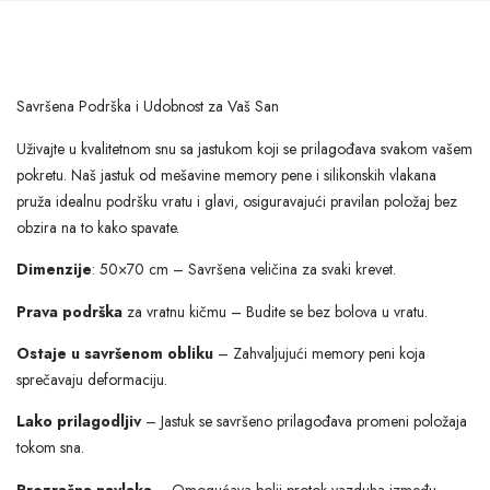
Savršena Podrška i Udobnost za Vaš San
Uživajte u kvalitetnom snu sa jastukom koji se prilagođava svakom vašem
pokretu. Naš jastuk od mešavine memory pene i silikonskih vlakana
pruža idealnu podršku vratu i glavi, osiguravajući pravilan položaj bez
obzira na to kako spavate.
Dimenzije
: 50×70 cm – Savršena veličina za svaki krevet.
Prava podrška
za vratnu kičmu – Budite se bez bolova u vratu.
Ostaje u savršenom obliku
– Zahvaljujući memory peni koja
sprečavaju deformaciju.
Lako prilagodljiv
– Jastuk se savršeno prilagođava promeni položaja
tokom sna.
Prozračna navlaka
– Omogućava bolji protok vazduha između